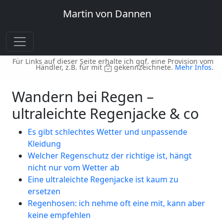
Martin von Dannen
Für Links auf dieser Seite erhalte ich ggf. eine Provision vom
Händler, z.B. für mit
gekennzeichnete.
Mehr Infos
.
Wandern bei Regen –
ultraleichte Regenjacke & co
Es gibt schlechtes Wetter und unpassende
Kleidung
Welcher Regenschutz der richtige ist, hängt
nicht nur vom Wetter ab
Eine ultraleichte Regenjacke ist kaum zu
ersetzen
Regenhosen: ich nehme oft eine mit, kann aber
keine empfehlen